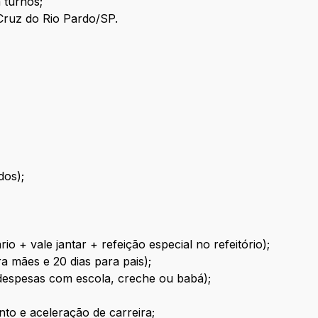
 turnos;
Cruz do Rio Pardo/SP.
dos);
o + vale jantar + refeição especial no refeitório);
a mães e 20 dias para pais);
 despesas com escola, creche ou babá);
to e aceleração de carreira;